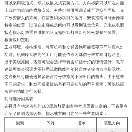
可以采用吸顶式、壁式或嵌入式安装方式。方向标牌可以印在封面
上或作为单独的模块安装。有些灯提供可调节或可更换的面板，允
许改变箭头的方向。在需要闪烁功能的地方，安装指南可能会推荐
特定的位置，以便在走廊或房间内可以看到视觉信号。充电或电源
状态指示灯放置在维护团队无需拆卸灯具即可轻松观察的位置。
根据应用定制
工业环境、接待场所、教育机构和交通设施可能需要不同的应急灯
功能。机械噪音较高的工厂可能会依靠闪烁信号来立即引起注意。
出于美观原因，酒店可能会选择带有柔和指示灯的谨慎设计。教育
建筑可能会强调为不熟悉疏散路线的年轻居住者提供方向指示牌。
交通枢纽可能会选择多语言符号或指向不同出口的箭头。由于这些
不同的需求，制造商通常提供具有可选功能的型号目录，可以根据
所需的功能进行选择。
功能选择因素表
选择具有特定功能的LED应急灯是由多种考虑因素决定的。下表重点
介绍了影响选择闪烁、指示或方向引导的一些主要因素：
因素
闪烁
指示
疏散方向