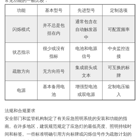
常见功能的一般比较：
功能
基本型号
先进型号
定制选项
通常包含在
并不总是包
闪烁模式
自动触发器
可配置频率
括在内
中
很少或没有
电池和电源
中央监控连
状态指示
指标
信号
接
集成箭头或
可互换的标
疏散方向
无方向符号
文本
牌
基本备用电
增强型电池
定制电压输
电源
池
或双电源
入
法规和合规要求
安全部门和监管机构制定了有关应急照明系统的安装和功能的指
南。在许多地区，建筑规范规定了应急灯的最低亮度、照明持续时
间和标签。一些标准明确引用方向标牌或闪烁信号作为疏散计划的