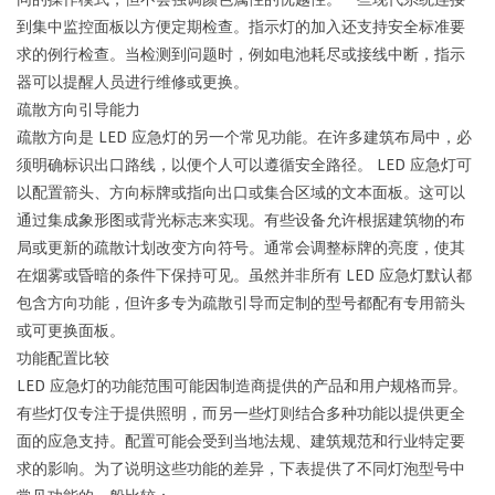
到集中监控面板以方便定期检查。指示灯的加入还支持安全标准要
求的例行检查。当检测到问题时，例如电池耗尽或接线中断，指示
器可以提醒人员进行维修或更换。
疏散方向引导能力
疏散方向是 LED 应急灯的另一个常见功能。在许多建筑布局中，必
须明确标识出口路线，以便个人可以遵循安全路径。 LED 应急灯可
以配置箭头、方向标牌或指向出口或集合区域的文本面板。这可以
通过集成象形图或背光标志来实现。有些设备允许根据建筑物的布
局或更新的疏散计划改变方向符号。通常会调整标牌的亮度，使其
在烟雾或昏暗的条件下保持可见。虽然并非所有 LED 应急灯默认都
包含方向功能，但许多专为疏散引导而定制的型号都配有专用箭头
或可更换面板。
功能配置比较
LED 应急灯的功能范围可能因制造商提供的产品和用户规格而异。
有些灯仅专注于提供照明，而另一些灯则结合多种功能以提供更全
面的应急支持。配置可能会受到当地法规、建筑规范和行业特定要
求的影响。为了说明这些功能的差异，下表提供了不同灯泡型号中