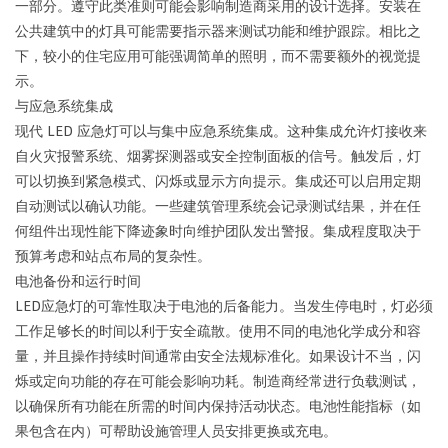
一部分。遵守此类准则可能会影响制造商采用的设计选择。安装在
公共建筑中的灯具可能需要指示器来测试功能和维护跟踪。相比之
下，较小的住宅应用可能强调简单的照明，而不需要额外的视觉提
示。
与应急系统集成
现代 LED 应急灯可以与集中应急系统集成。这种集成允许灯接收来
自火灾报警系统、烟雾探测器或安全控制面板的信号。触发后，灯
可以切换到紧急模式、闪烁或显示方向提示。集成还可以启用定期
自动测试以确认功能。一些建筑管理系统会记录测试结果，并在任
何组件出现性能下降迹象时向维护团队发出警报。集成程度取决于
预算考虑和站点布局的复杂性。
电池备份和运行时间
LED应急灯的可靠性取决于电池的后备能力。当发生停电时，灯必须
工作足够长的时间以利于安全疏散。使用不同的电池化学成分和容
量，并且操作持续时间通常由安全法规标准化。如果设计不当，闪
烁或定向功能的存在可能会影响功耗。制造商经常进行负载测试，
以确保所有功能在所需的时间内保持活动状态。电池性能指标（如
果包含在内）可帮助设施管理人员安排更换或充电。