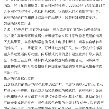
情况下的可见性和指导。随着时间的推移，LED应急灯已经发展到包
含不同的功能特性，包括闪烁模式、状态指示灯和疏散方向引导。
这些功能的存在和设计取决于产品规格、监管标准和安装要求。
闪烁功能及其用途
许多
LED应急灯
具有闪烁功能，可在紧急事件期间作为视觉警报。
此功能在高噪音环境或居住者可能不会立即注意到静态照明的情况
下尤其重要。当检测到紧急信号或主电源中断时，通常会自动触发
闪烁模式。在一些配置中，可以通过控制开关、集中系统或传感器
输入手动激活闪烁功能。闪烁模式的目的是引起注意并引导人员安
全，特别是在走廊、楼梯间或需要快速响应的集合点。闪烁频率、
强度和持续时间可能会根据具体国家或地区的型号和合规性要求而
有所不同。
指示功能及状态监控
LED 应急灯的指示功能包括电源状态灯、电池状态指示灯以及显示
灯是否处于充电、待机或活动紧急模式的模式灯。这些指标为设施
经理和维护人员提供有关性能和准备情况的基本信息。典型的设计
可能会集成显示红色、绿色或蓝色色调的小型 LED 信号，以代表不
同的操作模式，但不会强调颜色属性的优越性。一些现代系统连接