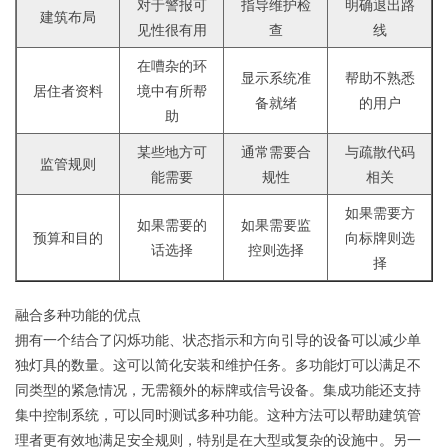
对于警报可
指导维护检
明确退出路
建筑布局
见性很有用
查
线
在嘈杂的环
显示系统准
帮助不熟悉
居住者资料
境中有所帮
备就绪
的用户
助
某些地方可
通常需要合
与疏散代码
监管规则
能需要
规性
相关
如果需要方
如果需要的
如果需要监
预算和目的
向标牌则选
话选择
控则选择
择
融合多种功能的优点
拥有一个结合了闪烁功能、状态指示和方向引导的设备可以减少单
独灯具的数量。这可以简化安装和维护任务。多功能灯可以满足不
同类型的紧急情况，无需额外的标牌或信号设备。集成功能还支持
集中控制系统，可以同时测试多种功能。这种方法可以帮助建筑管
理者更有效地满足安全规则，特别是在大型或复杂的设施中。另一