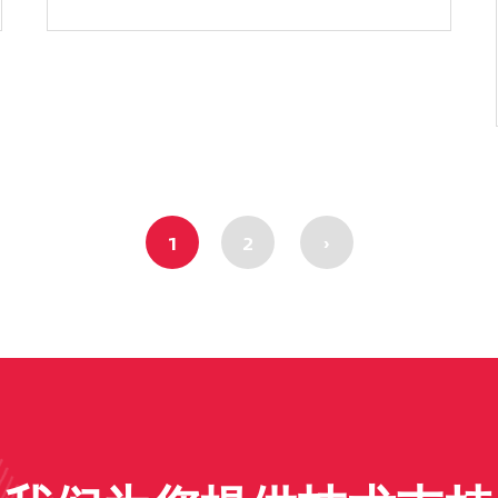
1
2
›