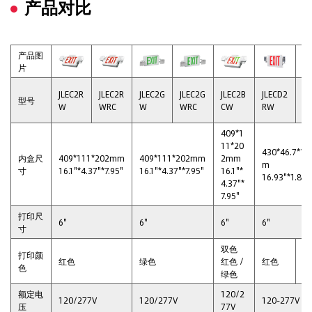
产品对比
产品图
片
JLEC2R
JLEC2R
JLEC2G
JLEC2G
JLEC2B
JLECD2
JL
型号
W
WRC
W
WRC
CW
RW
G
409*1
11*20
430*46.7*1
内盒尺
409*111*202mm
409*111*202mm
2mm
m
寸
16.1"*4.37"*7.95"
16.1"*4.37"*7.95"
16.1"*
16.93"*1.84"*
4.37"*
7.95"
打印尺
6"
6"
6"
6"
寸
双色
打印颜
红色
绿色
红色 /
红色
绿
色
绿色
额定电
120/2
120/277V
120/277V
120-277V
压
77V