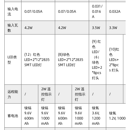
0.031/
输入电
0.07/0.05A
0.07/0.05A
0.016
0.032A
流
A
输入瓦
4.2W
4.2W
3.5W
3.3W
数
(9) 红
色
(10)红
(
LED/
(12）红色
(8)绿色
色
色
LED类
（6）
LED+2*12*2835
LED+2*12*2835
LEDs+
L
型
绿色
SMT LED灯
SMT LED灯
2*8pc
2
LED+2
s 灯头
s
*8pcs
灯头
2W 遥
2W 遥
远程能
/
控指示
/
控指示
/
/
/
力
灯
灯
镍镉
镍镉
镍镉
镍镉
镍氢
9.6V
9.6V
9.6V
9.6V
3.6V,
镍氢
蓄电池
600m
1000
600m
1000
1200
1.2V, 1000m
Ah
mAh
Ah
mAh
mAh